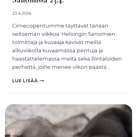
23.4.2016
Cirnecopentumme täyttävät tänään
seitsemän viikkoa. Helsingin Sanomien
toimittaja ja kuvaaja kävivät meillä
alkuviikolla kuvaamassa pentuja ja
haastattelemassa meitä sekä Rintaloiden
perhettä, joille menee viikon päästä…
CIRNECOPENTUMME
LUE LISÄÄ
HELSINGIN
SANOMISSA
23.4.