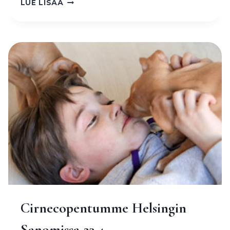
LUE LISÄÄ
CIRNECOIDEN
JALOSTUKSEN
APUVÄLINEENÄ
Cirnecopentumme Helsingin
Sanomissa 23.4.