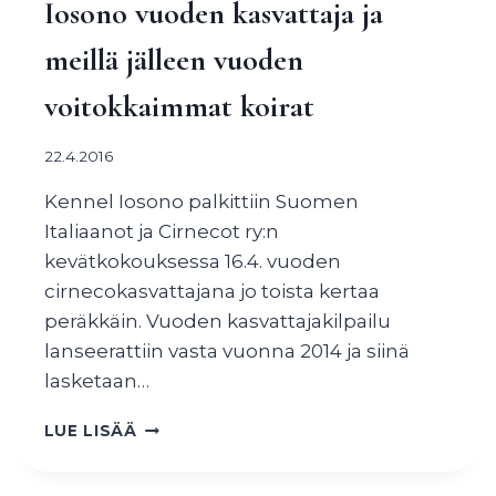
Iosono vuoden kasvattaja ja
meillä jälleen vuoden
voitokkaimmat koirat
22.4.2016
Kennel Iosono palkittiin Suomen
Italiaanot ja Cirnecot ry:n
kevätkokouksessa 16.4. vuoden
cirnecokasvattajana jo toista kertaa
peräkkäin. Vuoden kasvattajakilpailu
lanseerattiin vasta vuonna 2014 ja siinä
lasketaan…
IOSONO
LUE LISÄÄ
VUODEN
KASVATTAJA
JA