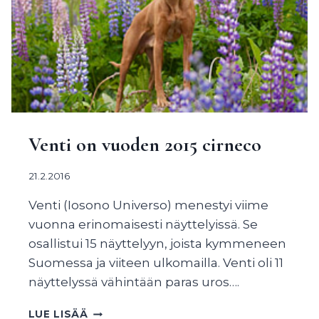
Venti on vuoden 2015 cirneco
21.2.2016
Venti (Iosono Universo) menestyi viime
vuonna erinomaisesti näyttelyissä. Se
osallistui 15 näyttelyyn, joista kymmeneen
Suomessa ja viiteen ulkomailla. Venti oli 11
näyttelyssä vähintään paras uros….
VENTI
LUE LISÄÄ