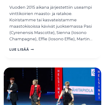
Vuoden 2015 aikana järjestettiin useampi
vinttikoirien maasto- ja ratakoe.
Koiristamme tai kasvateistamme
maastokisoissa kävivät juoksemassa Pasi
(Cyrenensis Mascotte), Sienna (Iosono
Champagne), Effie (Iosono Effie), Martin…
JUOKSUTULOKSET
LUE LISÄÄ
2015