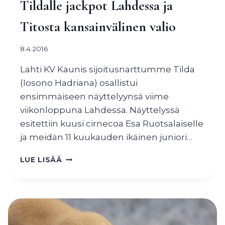
Tildalle jackpot Lahdessa ja
Titosta kansainvälinen valio
8.4.2016
Lahti KV Kaunis sijoitusnarttumme Tilda
(Iosono Hadriana) osallistui
ensimmäiseen näyttelyynsä viime
viikonloppuna Lahdessa. Näyttelyssä
esitettiin kuusi cirnecoa Esa Ruotsalaiselle
ja meidän 11 kuukauden ikäinen juniori…
TILDALLE
LUE LISÄÄ
JACKPOT
LAHDESSA
JA
TITOSTA
KANSAINVÄLINEN
VALIO