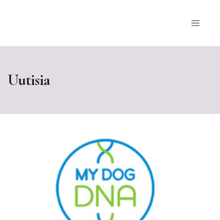
Siirry
sisältöön
Uutisia