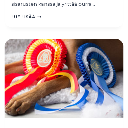
sisarusten kanssa ja yrittää purra…
PENNUT
LUE LISÄÄ
VIISI
VIIKKOA