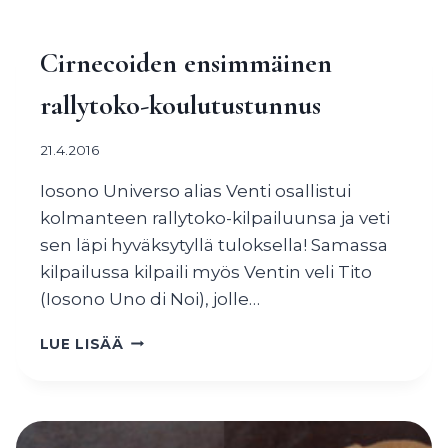
MEILLÄ
JÄLLEEN
Cirnecoiden ensimmäinen
VUODEN
VOITOKKAIMMAT
rallytoko-koulutustunnus
KOIRAT
21.4.2016
Iosono Universo alias Venti osallistui
kolmanteen rallytoko-kilpailuunsa ja veti
sen läpi hyväksytyllä tuloksella! Samassa
kilpailussa kilpaili myös Ventin veli Tito
(Iosono Uno di Noi), jolle…
CIRNECOIDEN
LUE LISÄÄ
ENSIMMÄINEN
RALLYTOKO-
KOULUTUSTUNNUS