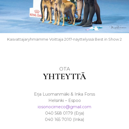
Kasvattajaryhmämme Voittaja 2017-näyttelyssä Best in Show 2
OTA
YHTEYTTÄ
Erja Luomanmäki & Inka Forss
Helsinki – Espoo
iosonocirneco@gmail.com
040 568 0179 (Erja)
040 165 7010 (Inka)