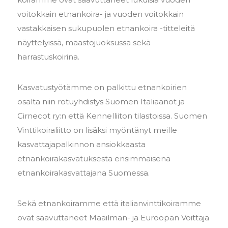
voitokkain etnankoira- ja vuoden voitokkain
vastakkaisen sukupuolen etnankoira -titteleitä
näyttelyissä, maastojuoksussa sekä
harrastuskoirina.
Kasvatustyötämme on palkittu etnankoirien
osalta niin rotuyhdistys Suomen Italiaanot ja
Cirnecot ry:n että Kennelliiton tilastoissa. Suomen
Vinttikoiraliitto on lisäksi myöntänyt meille
kasvattajapalkinnon ansiokkaasta
etnankoirakasvatuksesta ensimmäisenä
etnankoirakasvattajana Suomessa.
Sekä etnankoiramme että italianvinttikoiramme
ovat saavuttaneet Maailman- ja Euroopan Voittaja