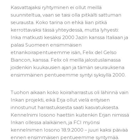
Kasvattajaksi ryhtyminen ei ollut meillä
suunniteltua, vaan se taisi olla pitkälti sattuman
seurausta. Koko tarina on ehkä liian pitkä
kerrottavaksi tässä yhteydessä, mutta lyhyesti:
Inka matkusti kesäksi 2000 Jazin kanssa Italiaan ja
palasi Suomeen ensimmäisen
etnankoirapentueemme isän, Felix del Gelso
Biancon, kanssa. Felix oli meillä jalostuslainassa
joidenkin kuukausien ajan ja tämän seurauksena
ensimmäinen pentueemme syntyi syksyllä 2000.
Tuohon aikaan koko koiraharrastus oli lähinnä vain
Inkan projekti, eikä Erja ollut vielä erityisen
innostunut harrastuksesta saati kasvatuksesta.
Kennelnimi Iosono haettiin kuitenkin Erjan nimissä
Inkan ollessa alaikäinen, ja FCI myönsi
kennelnimen Iosono 18.9.2000 – juuri kaksi päivää
ennen ensimmäisen pentueemme syntymää.