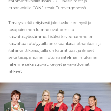
italianvinttikoirilla lisäksi UC Davisin testit ja
etnankoirilla CONS-testit Eurovetgenessä.
Terveys sekä erityisesti jalostuskoirien hyvä ja
tasapainoinen luonne ovat perusta
kasvatustyössämme. Lisäksi toiveenamme on
kasvattaa rotutyypiltään oikeanlaisia etnankoiria ja
italianvinttikoiria, joilla on kauniit päät ja ilmeet
sekä tasapainoinen, rotumääritelmän mukainen
rakenne sekä sujuvat, kevyet ja vaivattomat
liikkeet.