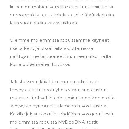
linjaan on matkan varrella sekoittunut niin keski-
eurooppalaista, australialaista, etelä-afrikkalaista
kuin suomalaista kasvatuslinjaa.
Olemme molemmissa roduissamme käyneet
useita kertoja ulkomailla astuttamassa
narttujamme tai tuoneet Suomeen ulkomailta
koiria uuden veren toivossa.
Jalostukseen käyttämämme nartut ovat
terveystutkittuja rotuyhdistyksen suositusten
mukaisesti, eli vähintään silmien ja polvien osalta,
ja nykyisin pyrimme tutkimaan myös luustoa.
Kaikille jalostuskoirille tehdään myös geenitestit:
molemmissa roduissa MyDogDNA-testit,