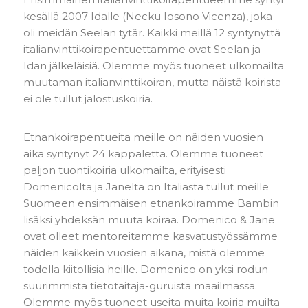
kesällä 2007 Idalle (Necku Iosono Vicenza), joka
oli meidän Seelan tytär. Kaikki meillä 12 syntynyttä
italianvinttikoirapentuettamme ovat Seelan ja
Idan jälkeläisiä. Olemme myös tuoneet ulkomailta
muutaman italianvinttikoiran, mutta näistä koirista
ei ole tullut jalostuskoiria.
Etnankoirapentueita meille on näiden vuosien
aika syntynyt 24 kappaletta. Olemme tuoneet
paljon tuontikoiria ulkomailta, erityisesti
Domenicolta ja Janelta on Italiasta tullut meille
Suomeen ensimmäisen etnankoiramme Bambin
lisäksi yhdeksän muuta koiraa. Domenico & Jane
ovat olleet mentoreitamme kasvatustyössämme
näiden kaikkein vuosien aikana, mistä olemme
todella kiitollisia heille. Domenico on yksi rodun
suurimmista tietotaitaja-guruista maailmassa.
Olemme myös tuoneet useita muita koiria muilta