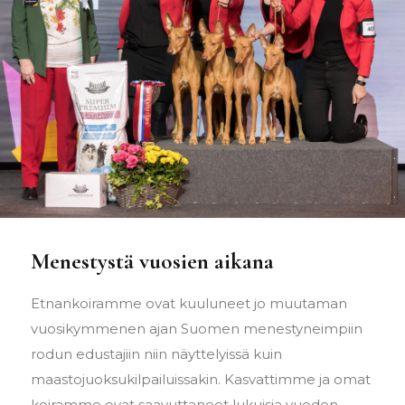
Menestystä vuosien aikana
Etnankoiramme ovat kuuluneet jo muutaman
vuosikymmenen ajan Suomen menestyneimpiin
rodun edustajiin niin näyttelyissä kuin
maastojuoksukilpailuissakin. Kasvattimme ja omat
koiramme ovat saavuttaneet lukuisia vuoden