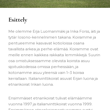
Esittely
Me olemme Erja Luomanmäki ja Inka Forss, äiti ja
tytär Iosono-kennelnimen takana. Koiramme ja
pentueemme kasvavat kotioloissa osana
tavallista arkea ja perhe-elämää. Koiramme ovat
meille ennen kaikkea rakkaita lemmikkejä. Suurin
osa omistuksessamme olevista koirista asuu
sijoituskodeissa omissa perheissään, ja
kotonamme asuu yleensä vain 1–3 koiraa
kerrallaan. Italianvinttikoirat asuvat Erjan luona ja
etnankoirat Inkan luona.
Ensimmäiset etnankoirat tulivat elämäämme
vuonna 1997 ja italianvinttikoirat vuonna 1999.
Ensimmäinen etnankoirapentueemme syntyi