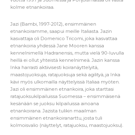
kolme etnankoiraa.
Jazi (Bambi, 1997-2012), ensimmäinen
etnankoiramme, saapui meille Italiasta. Jazin
kasvattaja oli Domenico Tricomi, joka kasvattaa
etnankoiria yhdessä Jane Mooren kanssa
kennelnimellä Hadranensis, mutta vielä 90-luvulla
heillä ei ollut yhteistä kennelnimeä. Jazin kanssa
Inka harrasti aktiivisesti koiranäyttelyitä,
maastojuoksuja, ratajuoksuja sekä agilityä, ja Inka
kävi myös ulkomailla näyttelyissä Italiaa myöten.
Jazi oli ensimmäinen etnankoira, joka starttasi
ratajuoksukilpailuissa Suomessa – ensimmäisenä
kesänään se juoksu kilpailuissa ainoana
etnankoirana. Jazista tulikin maailman
ensimmäinen etnankoiranarttu, josta tuli
kolmoisvalio (näyttelyt, ratajuoksu, maastojuoksu).