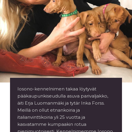
Iosono-kennelnimen takaa löytyvät
pääkaupunkiseudulla asuva parivaljakko,
äiti Erja Luomanmäki ja tytär Inka Forss.
Meillä on ollut etnankoiria ja
italianvinttikoiria yli 25 vuotta ja
kasvatamme kumpaakin rotua
pienimuotoisesti. Kennelnimemme Iosono