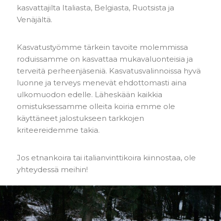
kasvattajilta Italiasta, Belgiasta, Ruotsista ja
Venäjältä.
Kasvatustyömme tärkein tavoite molemmissa
roduissamme on kasvattaa mukavaluonteisia ja
terveitä perheenjäseniä. Kasvatusvalinnoissa hyvä
luonne ja terveys menevät ehdottomasti aina
ulkomuodon edelle. Läheskään kaikkia
omistuksessamme olleita koiria emme ole
käyttäneet jalostukseen tarkkojen
kriteereidemme takia.
Jos etnankoira tai italianvinttikoira kiinnostaa, ole
yhteydessä meihin!