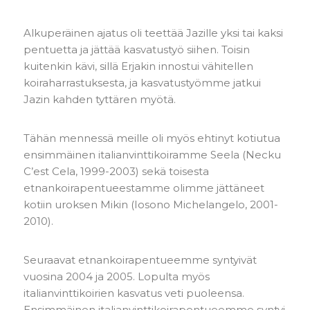
Alkuperäinen ajatus oli teettää Jazille yksi tai kaksi
pentuetta ja jättää kasvatustyö siihen. Toisin
kuitenkin kävi, sillä Erjakin innostui vähitellen
koiraharrastuksesta, ja kasvatustyömme jatkui
Jazin kahden tyttären myötä.
Tähän mennessä meille oli myös ehtinyt kotiutua
ensimmäinen italianvinttikoiramme Seela (Necku
C’est Cela, 1999-2003) sekä toisesta
etnankoirapentueestamme olimme jättäneet
kotiin uroksen Mikin (Iosono Michelangelo, 2001-
2010).
Seuraavat etnankoirapentueemme syntyivät
vuosina 2004 ja 2005. Lopulta myös
italianvinttikoirien kasvatus veti puoleensa.
Ensimmäinen italianvinttikoirapentueemme syntyi