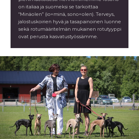
on italiaa ja suomeksi se tarkoittaa
“Minäolen” (io=minä, sono=olen). Terveys,
jalostuskoirien hyvä ja tasapainoinen luonne
sekä rotumääritelmän mukainen rotutyyppi
ovat perusta kasvatustyössämme.