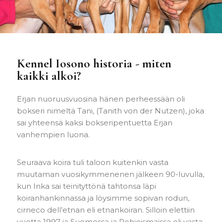
Kennel Iosono historia - miten
kaikki alkoi?
Erjan nuoruusvuosina hänen perheessään oli
bokseri nimeltä Tani, (Tanith von der Nutzen), joka
sai yhteensä kaksi bokseripentuetta Erjan
vanhempien luona.
Seuraava koira tuli taloon kuitenkin vasta
muutaman vuosikymmenenen jälkeen 90-luvulla,
kun Inka sai teinityttönä tahtonsa läpi
koiranhankinnassa ja löysimme sopivan rodun,
cirneco dell’etnan eli etnankoiran. Silloin elettiin
vuotta 1997 ja Suomessa ja Pohjoismaissa oli vasta