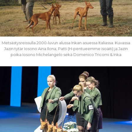
Metsästysreissulla 2000-luvun alussa Inkan asuessa Italiassa. Kuvassa
Jazin tytär Iosono Aina Ilona, Patti (H-pentueemme isoäiti) ja Jazin
poika Iosono Michelangelo sekä Domenico Tricomi & Inka