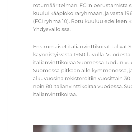
rotumääritelmän. FCI:n perustamista s
kuului kääpiökoiraryhmään, ja vasta 1960
(FCI ryhmä 10). Rotu kuuluu edelleen 
Yhdysvalloissa.
Ensimmäiset italianvinttikoirat tuliva
käynnistyi vasta 1960-luvulla. Vuodesta 
italianvinttikoiraa Suomessa. Rodun vuo
Suomessa pitkään alle kymmenessä, ja
alkuvuosina rekisteröitiin vuosittain 3
noin 80 italianvinttikoiraa vuodessa. S
italianvinttikoiraa.