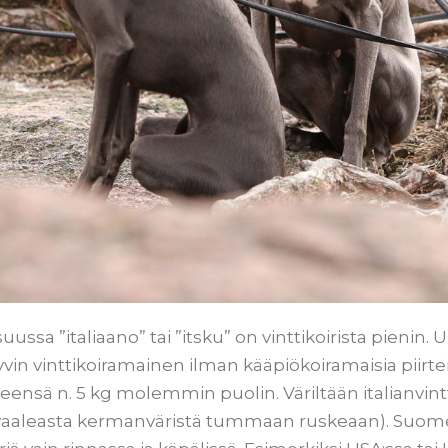
 suussa ”italiaano” tai ”itsku” on vinttikoirista pienin
 hyvin vinttikoiramainen ilman kääpiökoiramaisia piirt
ensä n. 5 kg molemmin puolin. Väriltään italianvintt
yt vaaleasta kermanväristä tummaan ruskeaan). Suom