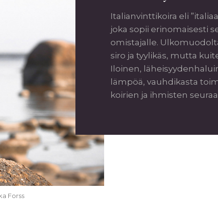
Italianvinttikoira eli ”itali
joka sopii erinomaisesti 
omistajalle. Ulkomuodoltaa
siro ja tyylikäs, mutta kui
Iloinen, läheisyydenhaluin
lämpöä, vauhdikasta toim
koirien ja ihmisten seuraa
ka Forss