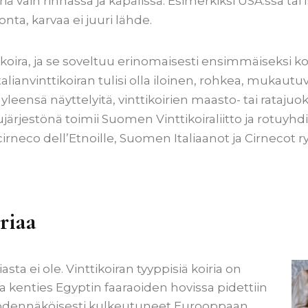
riä vain rinnassa ja käpälissä. Esimerkiksi USA:ssa tai 
nta, karvaa ei juuri lähde.
akoira, ja se soveltuu erinomaisesti ensimmäiseksi koir
alianvinttikoiran tulisi olla iloinen, rohkea, mukautu
yleensä näyttelyitä, vinttikoirien maasto- tai ratajuo
otujärjestönä toimii Suomen Vinttikoiraliitto ja rotu
 cirneco dell’Etnoille, Suomen Italiaanot ja Cirnecot ry
riaa
asta ei ole. Vinttikoiran tyyppisiä koiria on
ja kenties Egyptin faaraoiden hovissa pidettiin
at todennäköisesti kulkeutuneet Eurooppaan