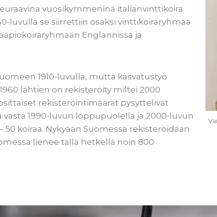
euraavina vuosikymmeninä italianvinttikoira
-luvulla se siirrettiin osaksi vinttikoiraryhmää
kääpiökoiraryhmään Englannissa ja
t Suomeen 1910-luvulla, mutta kasvatustyö
1960 lähtien on rekisteröity miltei 2000
sittaiset rekisteröintimäärät pysyttelivät
 vasta 1990-luvun loppupuolella ja 2000-luvun
Va
0 – 50 koiraa. Nykyään Suomessa rekisteröidään
uomessa lienee tällä hetkellä noin 800