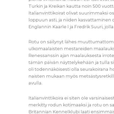
Turkin ja Kreikan kautta noin 500 vuo
Italianvinttikoirat olivat suurimmaksi 
loppuun asti, ja niiden kasvattaminen ol
Englannin Kaarle I ja Fredrik Suuri, jolla 
Rotu on säilynyt lähes muuttumattomana 
ulkomaalaisten mestareiden maalauksissa
Renessanssin ajan maalauksesta irrotett
tämän päivän näyttelykehään ja tulla sie
oli todennäköisesti olla seurakoirana ho
naisten mukaan myös metsästysretkille
avulla.
Italianvinttikoira ei siten ole varsinaises
merkitty rodun kotimaaksi ja rotu on s
Britannian Kennelklubi laati ensimmäise