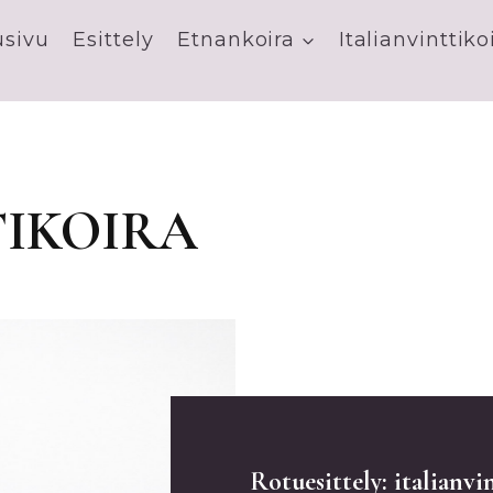
usivu
Esittely
Etnankoira
Italianvinttiko
TIKOIRA
Rotuesittely: italianvi