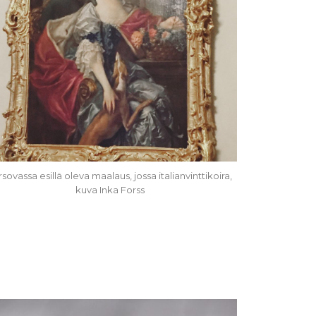
rsovassa esillä oleva maalaus, jossa italianvinttikoira,
kuva Inka Forss