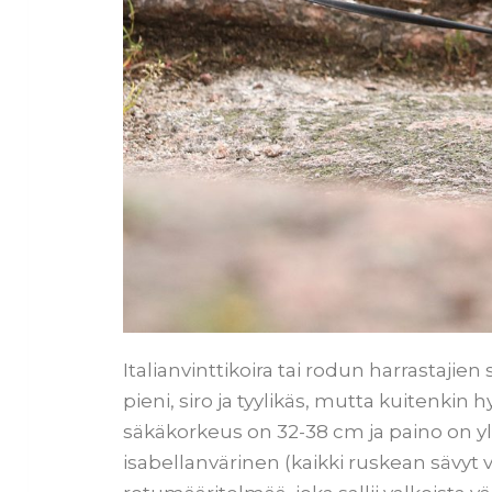
Italianvinttikoira tai rodun harrastajien
pieni, siro ja tyylikäs, mutta kuitenkin
säkäkorkeus on 32-38 cm ja paino on yle
isabellanvärinen (kaikki ruskean säv