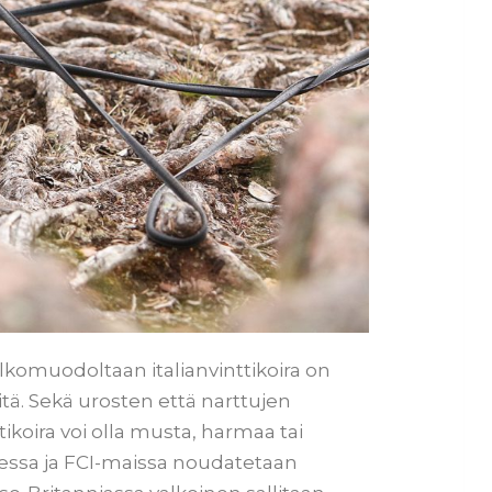
. Ulkomuodoltaan italianvinttikoira on
eitä. Sekä urosten että narttujen
ikoira voi olla musta, harmaa tai
essa ja FCI-maissa noudatetaan