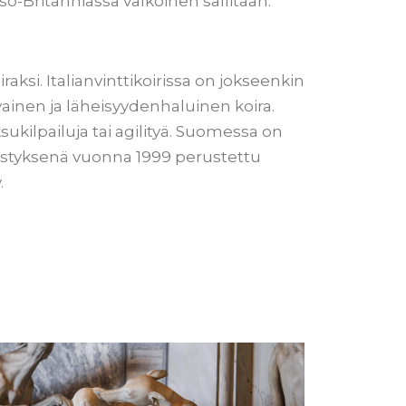
Iso-Britanniassa valkoinen sallitaan.
aksi. Italianvinttikoirissa on jokseenkin
vainen ja läheisyydenhaluinen koira.
ksukilpailuja tai agilityä. Suomessa on
yhdistyksenä vuonna 1999 perustettu
.