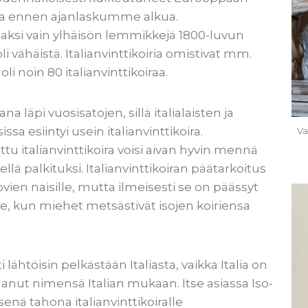
tta ennen ajanlaskumme alkua.
osaksi vain ylhäisön lemmikkejä 1800-luvun
i vähäistä. Italianvinttikoiria omistivat mm.
oli noin 80 italianvinttikoiraa.
läpi vuosisatojen, sillä italialaisten ja
 esiintyi usein italianvinttikoira.
Va
u italianvinttikoira voisi aivan hyvin mennä
llä palkituksi. Italianvinttikoiran päätarkoitus
vien naisille, mutta ilmeisesti se on päässyt
, kun miehet metsästivät isojen koiriensa
ti lähtöisin pelkästään Italiasta, vaikka Italia on
aanut nimensä Italian mukaan. Itse asiassa Iso-
nä tahona italianvinttikoiralle