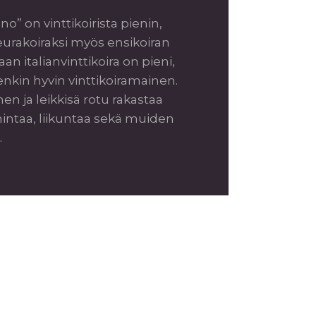
aano” on vinttikoirista pienin,
seurakoiraksi myös ensikoiran
n italianvinttikoira on pieni,
tenkin hyvin vinttikoiramainen.
en ja leikkisä rotu rakastaa
intaa, liikuntaa sekä muiden
.