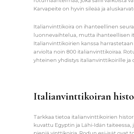
rotumääritelmää, joka sallii valkoista vä
Karvapeite on hyvin sileää ja aluskarvato
Italianvinttikoira on ihanteellinen seur
luonnevaihtelua, mutta ihanteellisen it
Italianvinttikoirien kanssa harrastetaan 
arviolta noin 800 italianvinttikoiraa. R
yhteinen yhdistys italianvinttikoirille ja
Italianvinttikoiran histo
Tarkkaa tietoa italianvinttikoirien histori
kuvattu Egyptin ja Lähi-Idän taiteessa, 
pieniä vinttikoiria. Rodun esi-isät ov