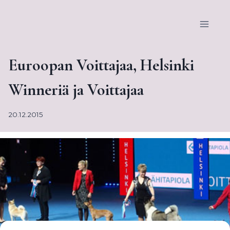
Siirry
sisältöön
Euroopan Voittajaa, Helsinki
Winneriä ja Voittajaa
20.12.2015