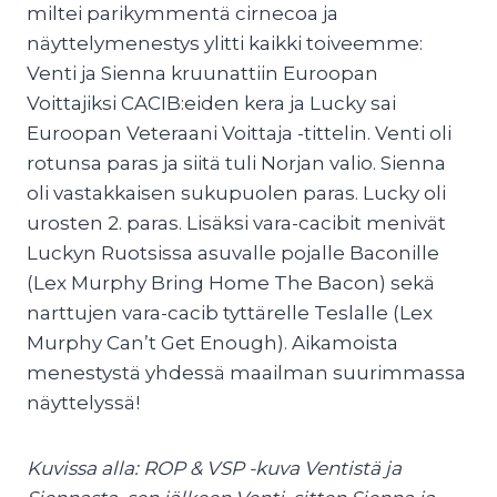
miltei parikymmentä cirnecoa ja
näyttelymenestys ylitti kaikki toiveemme:
Venti ja Sienna kruunattiin Euroopan
Voittajiksi CACIB:eiden kera ja Lucky sai
Euroopan Veteraani Voittaja -tittelin. Venti oli
rotunsa paras ja siitä tuli Norjan valio. Sienna
oli vastakkaisen sukupuolen paras. Lucky oli
urosten 2. paras. Lisäksi vara-cacibit menivät
Luckyn Ruotsissa asuvalle pojalle Baconille
(Lex Murphy Bring Home The Bacon) sekä
narttujen vara-cacib tyttärelle Teslalle (Lex
Murphy Can’t Get Enough). Aikamoista
menestystä yhdessä maailman suurimmassa
näyttelyssä!
Kuvissa alla: ROP & VSP -kuva Ventistä ja