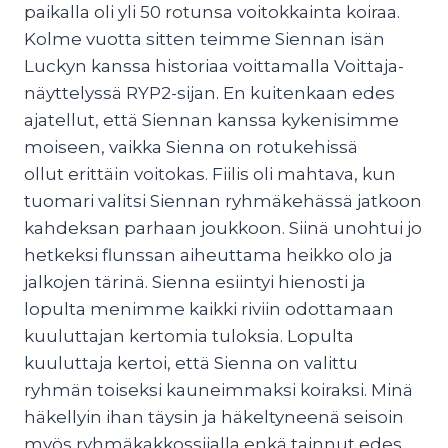
paikalla oli yli 50 rotunsa voitokkainta koiraa.
Kolme vuotta sitten teimme Siennan isän
Luckyn kanssa historiaa voittamalla Voittaja-
näyttelyssä RYP2-sijan. En kuitenkaan edes
ajatellut, että Siennan kanssa kykenisimme
moiseen, vaikka Sienna on rotukehissä
ollut erittäin voitokas. Fiilis oli mahtava, kun
tuomari valitsi Siennan ryhmäkehässä jatkoon
kahdeksan parhaan joukkoon. Siinä unohtui jo
hetkeksi flunssan aiheuttama heikko olo ja
jalkojen tärinä. Sienna esiintyi hienosti ja
lopulta menimme kaikki riviin odottamaan
kuuluttajan kertomia tuloksia. Lopulta
kuuluttaja kertoi, että Sienna on valittu
ryhmän toiseksi kauneimmaksi koiraksi. Minä
häkellyin ihan täysin ja häkeltyneenä seisoin
myös ryhmäkakkossijalla enkä tainnut edes