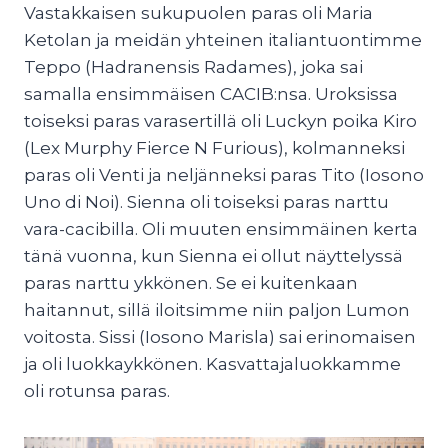
Vastakkaisen sukupuolen paras oli Maria
Ketolan ja meidän yhteinen italiantuontimme
Teppo (Hadranensis Radames), joka sai
samalla ensimmäisen CACIB:nsa. Uroksissa
toiseksi paras varasertillä oli Luckyn poika Kiro
(Lex Murphy Fierce N Furious), kolmanneksi
paras oli Venti ja neljänneksi paras Tito (Iosono
Uno di Noi). Sienna oli toiseksi paras narttu
vara-cacibilla. Oli muuten ensimmäinen kerta
tänä vuonna, kun Sienna ei ollut näyttelyssä
paras narttu ykkönen. Se ei kuitenkaan
haitannut, sillä iloitsimme niin paljon Lumon
voitosta. Sissi (Iosono Marisla) sai erinomaisen
ja oli luokkaykkönen. Kasvattajaluokkamme
oli rotunsa paras.