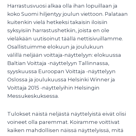
Harrastusvuosi alkaa olla ihan lopuillaan ja
koko Suomi hiljentyy joulun viettoon. Palataan
kuitenkin vielä hetkeksi takaisin iloisiin
syksyisiin harrastushetkiin, joista en ole
vieläkään uutisoinut täällä nettisivuillamme.
Osallistuimme elokuun ja joulukuun
välillä neljään voittaja-näyttelyyn: elokuussa
Baltian Voittaja -näyttelyyn Tallinnassa,
syyskuussa Euroopan Voittaja -näyttelyyn
Oslossa ja joulukuussa Helsinki Winner ja
Voittaja 2015 -näyttelyihin Helsingin
Messukeskuksessa.
Tulokset näistä neljästä näyttelyistä eivät olisi
voineet olla paremmat. Koiramme voittivat
kaiken mahdollisen näissä näyttelyissä, mitä