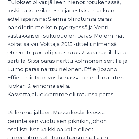
Tulokset olivat jälleen hienot rotukehässä,
joskin aika erilaisessa järjestyksessä kuin
edellispäivänä: Sienna oli rotunsa paras
handlerin melkein pyörtyessä ja Venti
vastakkaisen sukupuolen paras. Molemmat
koirat saivat Voittaja 2015 -tittelit nimensä
eteen. Teppo oli paras uros 2. vara-cacibilla ja
sertillä, Sissi paras narttu kolmonen sertillä ja
Lumo paras narttu nelonen. Effie (Iosono
Effie) esiintyi myös kehässä ja se oli nuorten
luokan 3. erinomaisella.
Kasvattajaluokkamme oli rotunsa paras.
Pidimme jälleen Messukeskuksessa
perinteisen vuotuisen piknikin, johon
osallistuivat kaikki paikalla olleet
cirnecoihmiset. Ihana henki meillä on