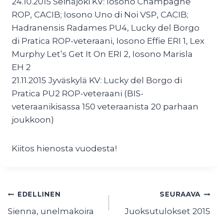
24.10.2015 Seinäjoki KV: Iosono Champagne
ROP, CACIB; Iosono Uno di Noi VSP, CACIB;
Hadranensis Radames PU4, Lucky del Borgo
di Pratica ROP-veteraani, Iosono Effie ERI 1, Lex
Murphy Let’s Get It On ERI 2, Iosono Marisla
EH 2
21.11.2015 Jyväskylä KV: Lucky del Borgo di
Pratica PU2 ROP-veteraani (BIS-
veteraanikisassa 150 veteraanista 20 parhaan
joukkoon)
Kiitos hienosta vuodesta!
Artikkelien
EDELLINEN
SEURAAVA
Sienna, unelmakoira
Juoksutulokset 2015
selaus