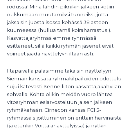
rodussa! Minä lähdin piknikin jälkeen kotiin
nukkumaan muutamiksi tunneiksi, jotta
jaksaisin juosta isossa kehässä 38 asteen
kuumeessa (hullua tämä koiraharrastus!).
Kasvattajaryhmää emme ryhmässä
esittäneet, sillä kaikki ryhmän jäsenet eivät
voineet jäädä näyttelyyn iltaan asti.
Iltapäivällä palasimme takaisin näyttelyyn
Siennan kanssa ja ryhmäkilpailuiden odottelu
sujui kätevästi Kennelliiton kasvattajakahvilan
sohvalla. Kohta olikin meidän vuoro lähteä
vitosryhmän esiarvosteluun ja sen jälkeen
ryhmäkehään. Cirnecon kanssa FCI 5-
ryhmässä sijoittuminen on erittäin harvinaista
(ja etenkin Voittajanäyttelyissä) ja nytkin