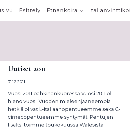
usivu
Esittely
Etnankoira
Italianvinttiko
Uutiset 2011
31.12.2011
Vuosi 2011 pähkinänkuoressa Vuosi 2011 oli
hieno vuosi. Vuoden mieleenjääneempiä
hetkiä olivat L-italiaanopentueemme sekä C-
cirnecopentueemme syntymät. Pentujen
lisäksi toimme toukokuussa Walesista