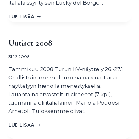
italialaissyntyisen Lucky del Borgo…
UUTISET
LUE LISÄÄ
2011
Uutiset 2008
31.12.2008
Tammikuu 2008 Turun KV-näyttely 26.-27.1.
Osallistuimme molempina päivinä Turun
näyttelyyn hienolla menestyksellä.
Lauantaina arvosteltiin cirnecot (7 kpl),
tuomarina oli italialainen Manola Poggesi
Arnetoli. Tuloksemme olivat…
UUTISET
LUE LISÄÄ
2008