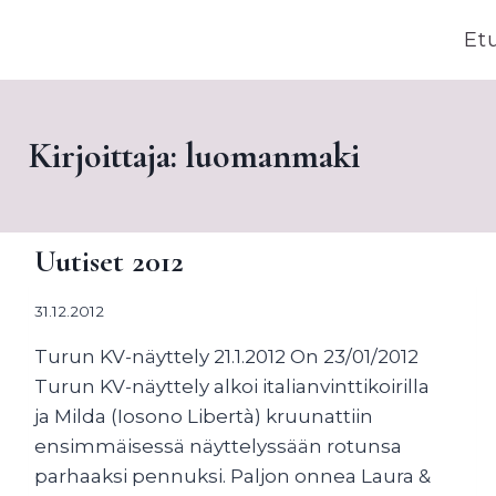
Siirry
Et
sisältöön
Kirjoittaja: luomanmaki
Uutiset 2012
31.12.2012
Turun KV-näyttely 21.1.2012 On 23/01/2012
Turun KV-näyttely alkoi italianvinttikoirilla
ja Milda (Iosono Libertà) kruunattiin
ensimmäisessä näyttelyssään rotunsa
parhaaksi pennuksi. Paljon onnea Laura &