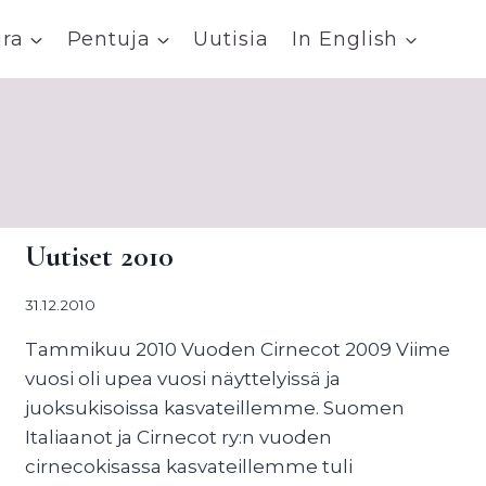
ira
Pentuja
Uutisia
In English
Uutiset 2010
31.12.2010
Tammikuu 2010 Vuoden Cirnecot 2009 Viime
vuosi oli upea vuosi näyttelyissä ja
juoksukisoissa kasvateillemme. Suomen
Italiaanot ja Cirnecot ry:n vuoden
cirnecokisassa kasvateillemme tuli