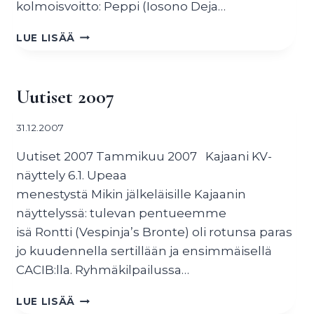
kolmoisvoitto: Peppi (Iosono Deja…
UUTISET
LUE LISÄÄ
2010
Uutiset 2007
31.12.2007
Uutiset 2007 Tammikuu 2007 Kajaani KV-
näyttely 6.1. Upeaa
menestystä Mikin jälkeläisille Kajaanin
näyttelyssä: tulevan pentueemme
isä Rontti (Vespinja’s Bronte) oli rotunsa paras
jo kuudennella sertillään ja ensimmäisellä
CACIB:lla. Ryhmäkilpailussa…
UUTISET
LUE LISÄÄ
2007