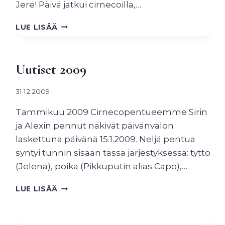
Jere! Päivä jatkui cirnecoilla,…
UUTISET
LUE LISÄÄ
2012
Uutiset 2009
31.12.2009
Tammikuu 2009 Cirnecopentueemme Sirin
ja Alexin pennut näkivät päivänvalon
laskettuna päivänä 15.1.2009. Neljä pentua
syntyi tunnin sisään tässä järjestyksessä: tyttö
(Jelena), poika (Pikkuputin alias Capo),…
UUTISET
LUE LISÄÄ
2009