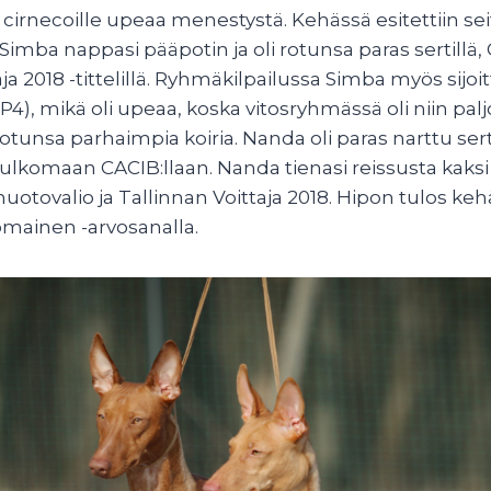
i cirnecoille upeaa menestystä. Kehässä esitettiin s
 Simba nappasi pääpotin ja oli rotunsa paras sertillä, 
ja 2018 -tittelillä. Ryhmäkilpailussa Simba myös sijoit
P4), mikä oli upeaa, koska vitosryhmässä oli niin pal
tunsa parhaimpia koiria. Nanda oli paras narttu serti
lkomaan CACIB:llaan. Nanda tienasi reissusta kaksi tit
 muotovalio ja Tallinnan Voittaja 2018. Hipon tulos keh
mainen -arvosanalla.