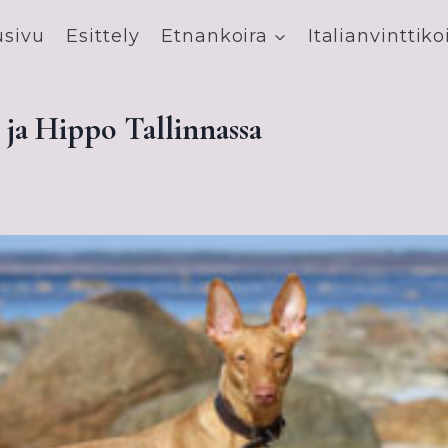
usivu
Esittely
Etnankoira
Italianvinttiko
ja Hippo Tallinnassa