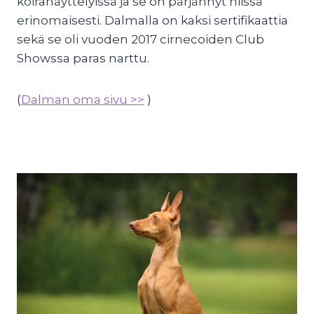
koiranäyttelyissä ja se on pärjännyt niissä
erinomaisesti. Dalmalla on kaksi sertifikaattia
sekä se oli vuoden 2017 cirnecoiden Club
Showssa paras narttu.
(
Dalman oma sivu >>
)