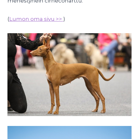
menestynein cirneconarttu.
(
Lumon oma sivu >>
)