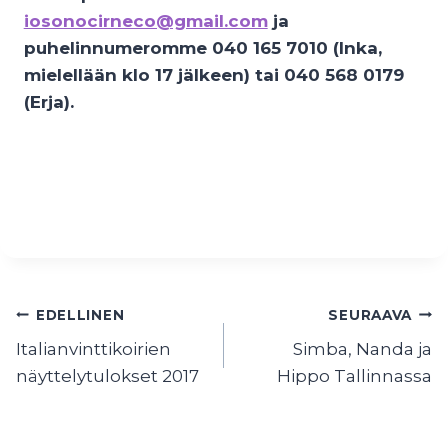
iosonocirneco@gmail.com
ja
puhelinnumeromme 040 165 7010 (Inka,
mielellään klo 17 jälkeen) tai 040 568 0179
(Erja).
Artikkelien
EDELLINEN
SEURAAVA
Italianvinttikoirien
Simba, Nanda ja
selaus
näyttelytulokset 2017
Hippo Tallinnassa