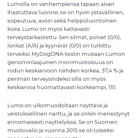
Lumolla on vanhempiensa tapaan aivan
ihastuttava luonne; se on hyvin ystävällinen,
sopeutuva, avoin sekä helppoluontoinen
koira. Lumo on myös kattavasti
terveystarkastettu. Sen silmät, polvet (0/0),
lonkat (A/A) ja kyynärät (0/0) on tutkittu
terveiksi. MyDogDNA-testin mukaan Lumon
genominlaajuinen monimuotoisuus on
rodun keskiarvoon nähden korkea, 37,4 % ja
perimän terveysindeksi sillä on myös
keskiarvoa huomattavasti korkeampi, 110.
Lumo on ulkomuodoltaan näyttävä ja
veistoksellinen narttu, ja se onkin menestynyt
erinomaisesti näyttelyissä. Se on Suomen
muotovalio ja vuonna 2015 se oli toiseksi