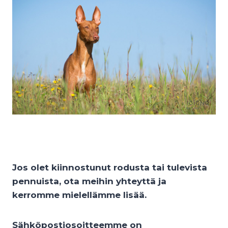
Jos olet kiinnostunut rodusta tai tulevista
pennuista, ota meihin yhteyttä ja
kerromme mielellämme lisää.
Sähköpostiosoitteemme on