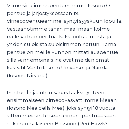
Viimeisin cirnecopentueemme, Iosono O-
pentue ja järjestyksessään 19.
cirnecopentueemme, syntyi syyskuun lopulla.
Vastaanotimme tähän maailmaan kolme
nallekarhun pentua: kaksi potraa urosta ja
yhden suloisista suloisimman nartun. Tämä
pentue on meille kunnon mittatilauspentue,
sillä vanhempina siinä ovat meidän omat
kasvatit Venti (Iosono Universo) ja Nanda
(Iosono Nirvana).
Pentue linjaantuu kauas taakse yhteen
ensimmäiseen cirnecokasvattiimme Meaan
(Iosono Mea della Mea), joka syntyi 18 vuotta
sitten meidän toiseen cirnecopentueeseen
sekä ruotsalaiseen Bossoon (Red Hawk’s