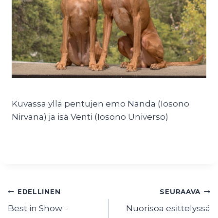
Kuvassa yllä pentujen emo Nanda (Iosono
Nirvana) ja isä Venti (Iosono Universo)
Artikkelien
EDELLINEN
SEURAAVA
Best in Show -
Nuorisoa esittelyssä
selaus