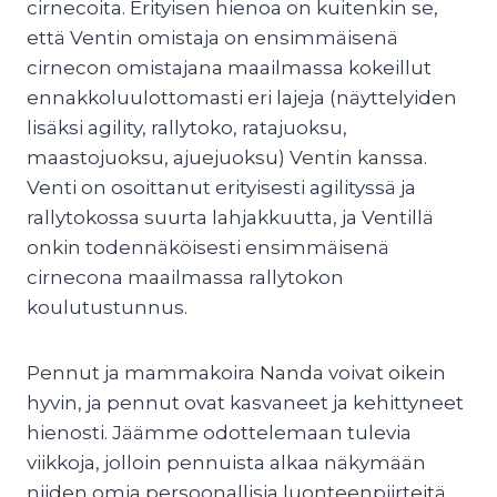
cirnecoita. Erityisen hienoa on kuitenkin se,
että Ventin omistaja on ensimmäisenä
cirnecon omistajana maailmassa kokeillut
ennakkoluulottomasti eri lajeja (näyttelyiden
lisäksi agility, rallytoko, ratajuoksu,
maastojuoksu, ajuejuoksu) Ventin kanssa.
Venti on osoittanut erityisesti agilityssä ja
rallytokossa suurta lahjakkuutta, ja Ventillä
onkin todennäköisesti ensimmäisenä
cirnecona maailmassa rallytokon
koulutustunnus.
Pennut ja mammakoira Nanda voivat oikein
hyvin, ja pennut ovat kasvaneet ja kehittyneet
hienosti. Jäämme odottelemaan tulevia
viikkoja, jolloin pennuista alkaa näkymään
niiden omia persoonallisia luonteenpiirteitä.