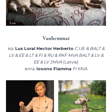
Vanhemmat
isä:
Lux Loral Hector Herberto
C.I.B. & BALT &
LV & EE & LT & FI & RU & RKF MVA BALT & LV &
EE & LV JMVA
(Latvia)
emä:
Iosono Fiamma
FI MVA