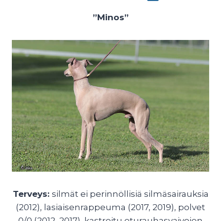
”Minos”
Terveys:
silmät ei perinnöllisiä silmäsairauksia
(2012), lasiaisenrappeuma (2017, 2019), polvet
0/0 (2012, 2017), kastroitu eturauhasvaivojen