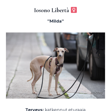
Iosono Libertà
”Milda”
Terveys:
katkennut eturaaja