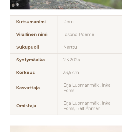
Kutsumanimi
Pomi
Virallinen nimi
Iosono Poeme
Sukupuoli
Narttu
Syntymäaika
2.3.2024
Korkeus
33,5 cm
Erja Luomanmäki, Inka
Kasvattaja
Forss
Erja Luomanmäki, Inka
Omistaja
Forss, Ralf Åhman