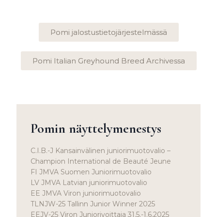
Pomi jalostustietojärjestelmässä
Pomi Italian Greyhound Breed Archivessa
Pomin näyttelymenestys
C.I.B.-J Kansainvälinen juniorimuotovalio –
Champion International de Beauté Jeune
FI JMVA Suomen Juniorimuotovalio
LV JMVA Latvian juniorimuotovalio
EE JMVA Viron juniorimuotovalio
TLNJW-25 Tallinn Junior Winner 2025
EEJV-25 Viron Juniorivoittaja 31.5.-1.6.2025