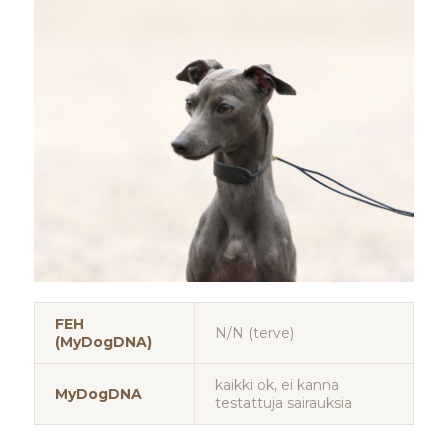
FEH
N/N (terve)
(MyDogDNA)
kaikki ok, ei kanna
MyDogDNA
testattuja sairauksia