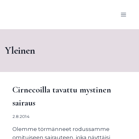
Siirry
sisältöön
Yleinen
Cirnecoilla tavattu mystinen
sairaus
2.8.2014
Olemme törmänneet rodussamme
omituiseen sairauteen, joka näyttäisi