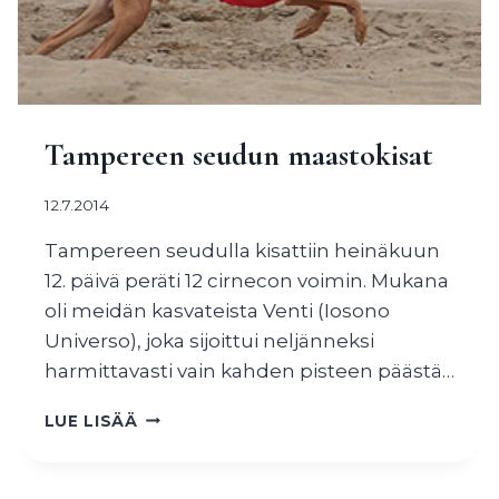
Tampereen seudun maastokisat
12.7.2014
Tampereen seudulla kisattiin heinäkuun
12. päivä peräti 12 cirnecon voimin. Mukana
oli meidän kasvateista Venti (Iosono
Universo), joka sijoittui neljänneksi
harmittavasti vain kahden pisteen päästä…
TAMPEREEN
LUE LISÄÄ
SEUDUN
MAASTOKISAT