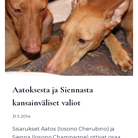
Aatoksesta ja Siennasta
kansainväliset valiot
31.5.2014
Sisarukset Aatos (Iosono Cherubino) ja
Sienna (Iosono Champagne) ottivat osaa