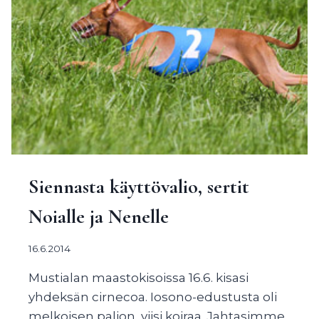
Siennasta käyttövalio, sertit
Noialle ja Nenelle
16.6.2014
Mustialan maastokisoissa 16.6. kisasi
yhdeksän cirnecoa. Iosono-edustusta oli
melkoisen paljon, viisi koiraa. Jahtasimme