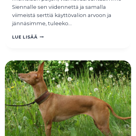
Siennalle sen viidennettä ja samalla
viimeistä serttiä käyttövalion arvoon ja
jännäsimme, tuleeko…
SIENNASTA
LUE LISÄÄ
KÄYTTÖVALIO,
SERTIT
NOIALLE
JA
NENELLE