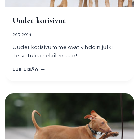
Uudet kotisivut
26.7.2014
Uudet kotisivumme ovat vihdoin julki.
Tervetuloa selailemaan!
UUDET
LUE LISÄÄ
KOTISIVUT