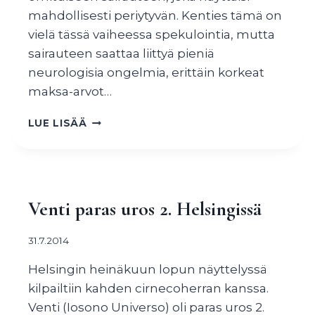
mahdollisesti periytyvän. Kenties tämä on
vielä tässä vaiheessa spekulointia, mutta
sairauteen saattaa liittyä pieniä
neurologisia ongelmia, erittäin korkeat
maksa-arvot…
CIRNECOILLA
LUE LISÄÄ
TAVATTU
MYSTINEN
SAIRAUS
Venti paras uros 2. Helsingissä
31.7.2014
Helsingin heinäkuun lopun näyttelyssä
kilpailtiin kahden cirnecoherran kanssa.
Venti (Iosono Universo) oli paras uros 2.