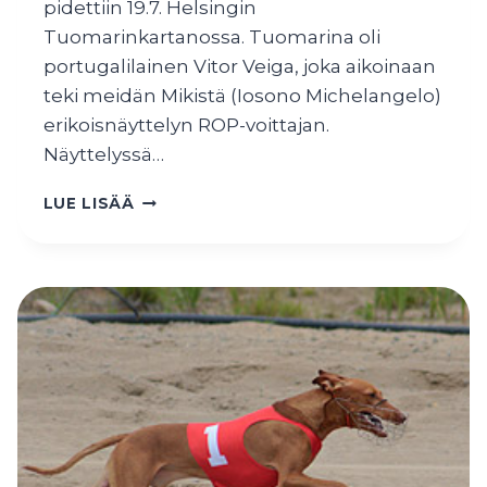
pidettiin 19.7. Helsingin
Tuomarinkartanossa. Tuomarina oli
portugalilainen Vitor Veiga, joka aikoinaan
teki meidän Mikistä (Iosono Michelangelo)
erikoisnäyttelyn ROP-voittajan.
Näyttelyssä…
AATOS
LUE LISÄÄ
RYP3
SUOMEN
VINTTIKOIRALIITON
ERIKOISNÄYTTELYSSÄ