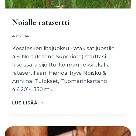
Noialle ratasertti
4.6.2014
Kesälesken iltajuoksu -ratakisat juostiin
4.6. Noia (Iosono Superiore) starttasi
kisoissa ja sijoittui kolmanneksi ekalla
ratasertillään. Hienoa, hyvä Noisku &
Anniina! Tulokset, Tuomarinkartano
4.6.2014 350 m…
NOIALLE
LUE LISÄÄ
RATASERTTI