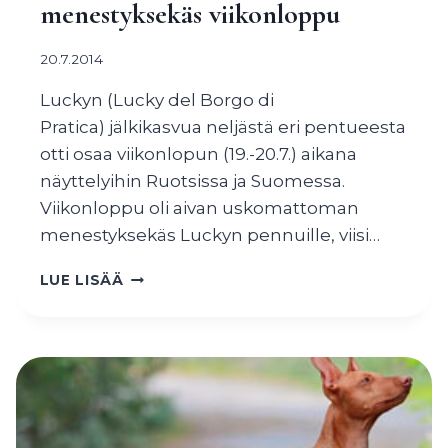
menestyksekäs viikonloppu
20.7.2014
Luckyn (Lucky del Borgo di
Pratica) jälkikasvua neljästä eri pentueesta
otti osaa viikonlopun (19.-20.7.) aikana
näyttelyihin Ruotsissa ja Suomessa.
Viikonloppu oli aivan uskomattoman
menestyksekäs Luckyn pennuille, viisi…
LUCKYN
LUE LISÄÄ
JÄLKIKASVUN
MENESTYKSEKÄS
VIIKONLOPPU