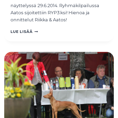
näyttelyssä 29.6.2014. Ryhmäkilpailussa
Aatos sijoitettiin RYP3:ksi! Hienoa ja
onnittelut Riikka & Aatos!
AATOS
LUE LISÄÄ
RYP-
3
PORISSA