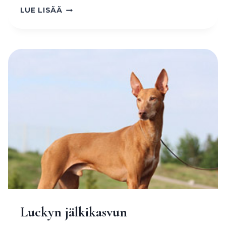
TERVETULOA
LUE LISÄÄ
SUOMEEN,
YODA!
Luckyn jälkikasvun