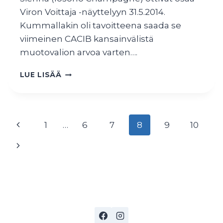
Viron Voittaja -näyttelyyn 31.5.2014.
Kummallakin oli tavoitteena saada se
viimeinen CACIB kansainvälistä
muotovalion arvoa varten….
AATOKSESTA
LUE LISÄÄ
JA
SIENNASTA
KANSAINVÄLISET
VALIOT
Sivunavigointi
Edellinen
1
…
6
7
8
9
10
sivu
Seuraava
sivu