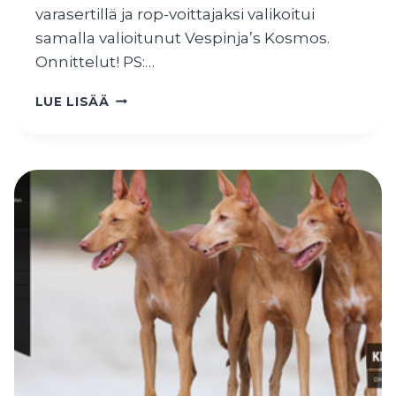
varasertillä ja rop-voittajaksi valikoitui
samalla valioitunut Vespinja’s Kosmos.
Onnittelut! PS:…
VENTI
LUE LISÄÄ
PARAS
UROS
2.
HELSINGISSÄ