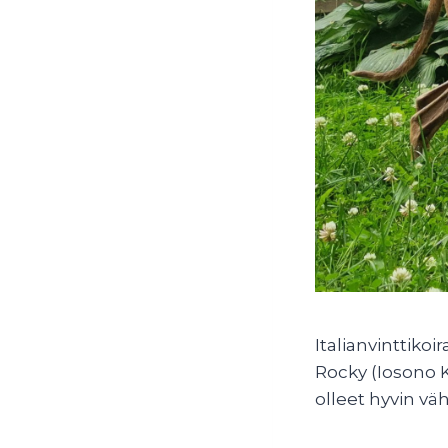
Italianvinttik
Rocky (Iosono K
olleet hyvin vä