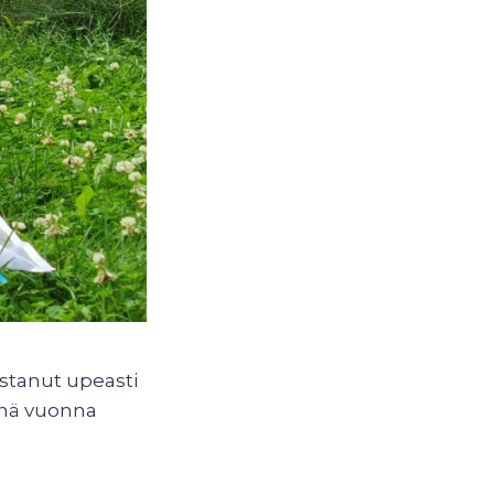
ustanut upeasti
tänä vuonna