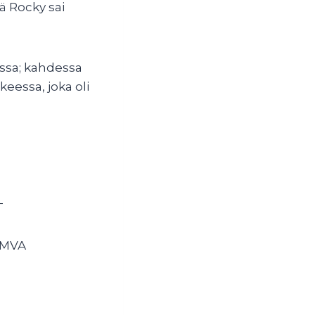
ä Rocky sai
ussa; kahdessa
eessa, joka oli
T
I MVA