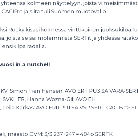
i yhteensä kolmeen näyttelyyn, joista viimeisimmäst
a CACIB:n ja siitä tuli Suomen muotovalio.
äksi Rocky kisasi kolmessa vinttikoirien juoksukilpail
 joista se sai molemmista SERTit ja yhdessä ratakok
ensikilpa radalla.
uosi in a nutshell
u KV, Simon Tien Hansen: AVO ERI1 PU3 SA VARA-SER
nki SVKL ER, Hanna Wozna-Gil: AVO EH
V, Leila Kärkäs: AVO ERI1 PU1 SA VSP SERT CACIB => F
eli, maasto DVM: 3/3 237+247 = 484p SERTK