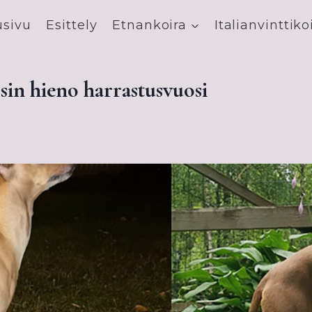
usivu
Esittely
Etnankoira
Italianvinttiko
in hieno harrastusvuosi