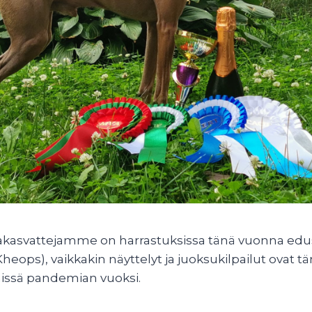
oirakasvattejamme on harrastuksissa tänä vuonna ed
heops), vaikkakin näyttelyt ja juoksukilpailut ovat 
hissä pandemian vuoksi.