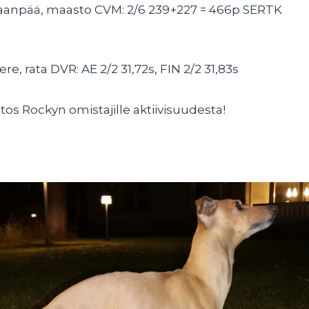
aanpää, maasto CVM: 2/6 239+227 = 466p SERTK
e, rata DVR: AE 2/2 31,72s, FIN 2/2 31,83s
itos Rockyn omistajille aktiivisuudesta!