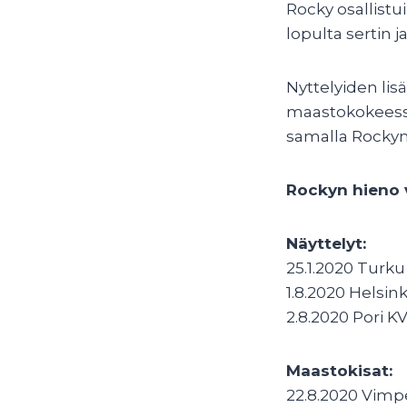
Rocky osallistu
lopulta sertin j
Nyttelyiden lis
maastokokeessa,
samalla Rockyn 
Rockyn hieno v
Näyttelyt:
25.1.2020 Turk
1.8.2020 Helsi
2.8.2020 Pori K
Maastokisat:
22.8.2020 Vimp