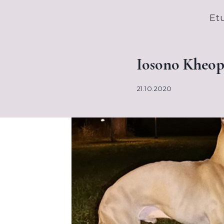
Siirry
Et
sisältöön
Iosono Kheops
21.10.2020